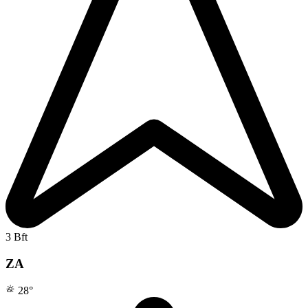
3 Bft
ZA
28
°