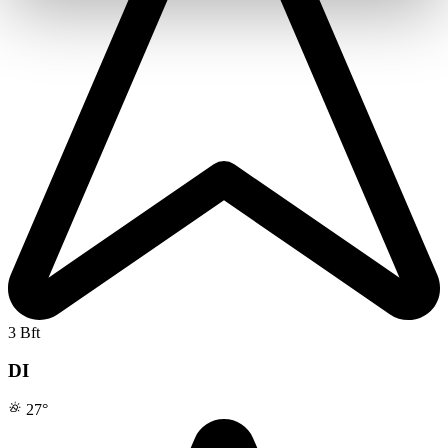
3 Bft
DI
27
°