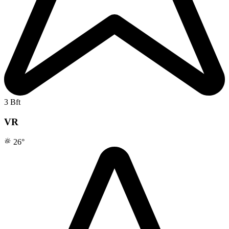
3 Bft
VR
26
°