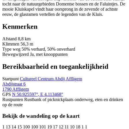
tocht naar de natuurgebieden Domentse bossen en de Faluintjes. De
mooie Kluiskapel vindt haar oorsprong in de zevende of achtste
eeuw, de glasramen vertellen de legenden van de Kluis.
Kenmerken
Afstand
8,8 km
Klimmen
56,3 m
Type weg
50% verhard, 50% onverhard
Bewegwijzerd
Ja, met knooppunten
Bereikbaarheid en toegankelijkheid
Startpunt
Cultureel Centrum Abdij Affligem
Abdijstraat 6
1790 Affligem
GPS
N 50.925597°, E 4.113468°
Rustpunten
Rustbank of picknickplaats onderweg, eten en drinken
op de route
Bekijk de wandeling op de kaart
1
13
14
15
100
100
101
19
17
12
11
10
18
1
1