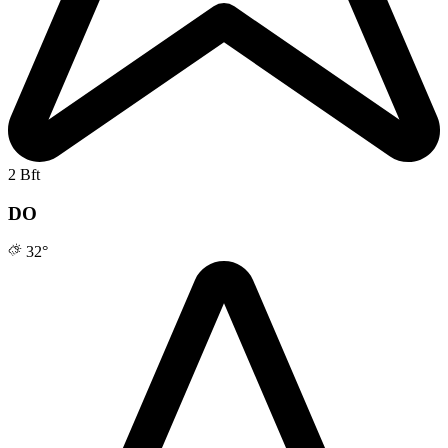
2 Bft
DO
32
°