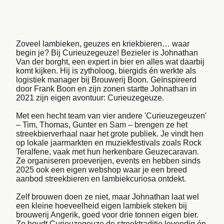
32
°
3 Bft
Zoveel lambieken, geuzes en kriekbieren… waar
begin je? Bij Curieuzegeuze! Bezieler is Johnathan
Van der borght, een expert in bier en alles wat daarbij
komt kijken. Hij is zytholoog, biergids én werkte als
logistiek manager bij Brouwerij Boon. Geïnspireerd
door Frank Boon en zijn zonen startte Johnathan in
2021 zijn eigen avontuur: Curieuzegeuze.
Met een hecht team van vier andere 'Curieuzegeuzen'
– Tim, Thomas, Gunter en Sam – brengen ze het
streekbierverhaal naar het grote publiek. Je vindt hen
op lokale jaarmarkten en muziekfestivals zoals Rock
Teralfene, vaak met hun herkenbare Geuzecaravan.
Ze organiseren proeverijen, events en hebben sinds
2025 ook een eigen webshop waar je een breed
aanbod streekbieren en lambiekcuriosa ontdekt.
Zelf brouwen doen ze niet, maar Johnathan laat wel
een kleine hoeveelheid eigen lambiek steken bij
brouwerij Angerik, goed voor drie tonnen eigen bier.
Zo houdt Curieuzegeuze de streektraditie levendig én