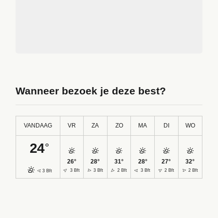
Wanneer bezoek je deze best?
VANDAAG
VR
ZA
ZO
MA
DI
WO
24
°
26
°
28
°
31
°
28
°
27
°
32
°
3 Bft
3 Bft
3 Bft
2 Bft
3 Bft
2 Bft
2 Bft
DO